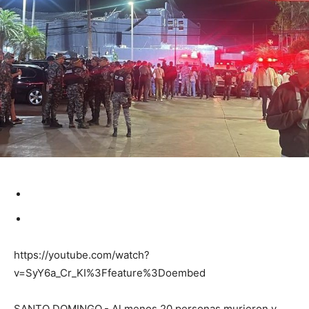
https://youtube.com/watch?
v=SyY6a_Cr_KI%3Ffeature%3Doembed
SANTO DOMINGO.- Al menos 20 personas murieron y