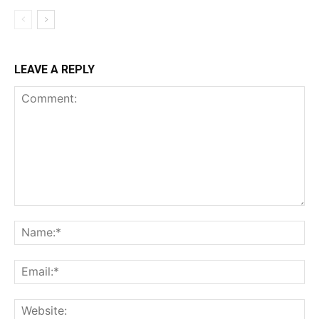
LEAVE A REPLY
Comment:
Na
Ema
Web