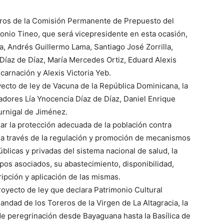
bros de la Comisión Permanente de Prepuesto del
onio Tineo, que será vicepresidente en esta ocasión,
a, Andrés Guillermo Lama, Santiago José Zorrilla,
íaz de Díaz, María Mercedes Ortiz, Eduard Alexis
ncarnación y Alexis Victoria Yeb.
yecto de ley de Vacuna de la República Dominicana, la
nadores Lía Ynocencia Díaz de Díaz, Daniel Enrique
urnigal de Jiménez.
izar la protección adecuada de la población contra
a través de la regulación y promoción de mecanismos
úblicas y privadas del sistema nacional de salud, la
pos asociados, su abastecimiento, disponibilidad,
ipción y aplicación de las mismas.
royecto de ley que declara Patrimonio Cultural
ndad de los Toreros de la Virgen de La Altagracia, la
a de peregrinación desde Bayaguana hasta la Basílica de