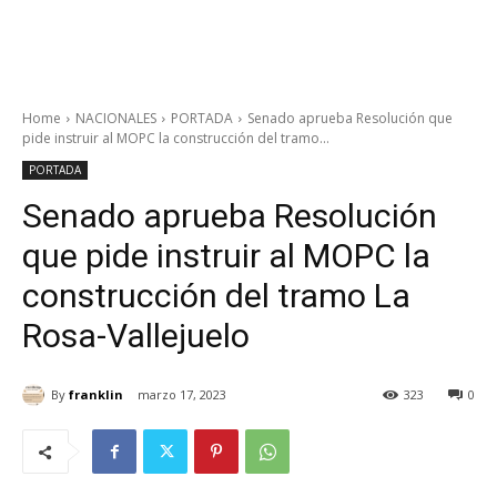
Home
NACIONALES
PORTADA
Senado aprueba Resolución que
pide instruir al MOPC la construcción del tramo...
PORTADA
Senado aprueba Resolución
que pide instruir al MOPC la
construcción del tramo La
Rosa-Vallejuelo
By
franklin
marzo 17, 2023
323
0