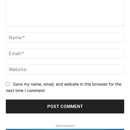
Comment:
Na
Ema
Web
Save my name, email, and website in this browser for the
next time I comment.
- Advertisment -