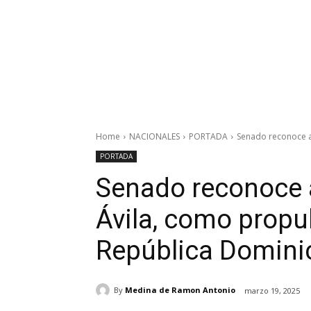
Home
NACIONALES
PORTADA
Senado reconoce a 
PORTADA
Senado reconoce 
Ávila, como propul
República Domini
By
Medina de Ramon Antonio
marzo 19, 2025