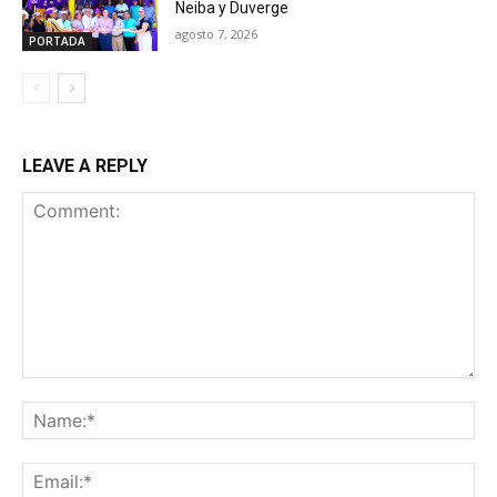
Neiba y Duverge
agosto 7, 2026
PORTADA
LEAVE A REPLY
Comment:
Na
Ema