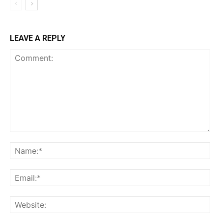
LEAVE A REPLY
Comment:
Na
Ema
Web