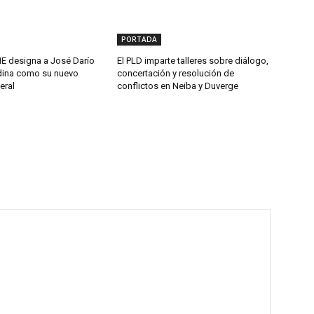
PORTADA
 designa a José Darío
El PLD imparte talleres sobre diálogo,
ina como su nuevo
concertación y resolución de
eral
conflictos en Neiba y Duverge