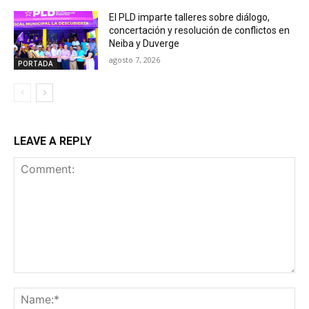
El PLD imparte talleres sobre diálogo,
concertación y resolución de conflictos en
Neiba y Duverge
agosto 7, 2026
PORTADA
LEAVE A REPLY
Comment:
Na