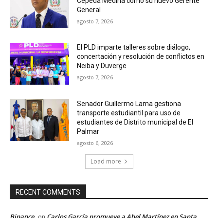
Cepeda Medina como su nuevo Gerente
General
agosto 7, 2026
El PLD imparte talleres sobre diálogo,
concertación y resolución de conflictos en
Neiba y Duverge
agosto 7, 2026
Senador Guillermo Lama gestiona
transporte estudiantil para uso de
estudiantes de Distrito municipal de El
Palmar
agosto 6, 2026
Load more
RECENT COMMENTS
Binance
Carlos García promueve a Abel Martínez en Santa
on