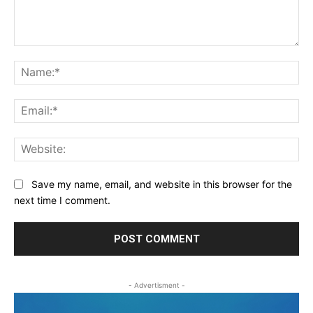
Comment:
Na
Ema
Web
Save my name, email, and website in this browser for the
next time I comment.
- Advertisment -