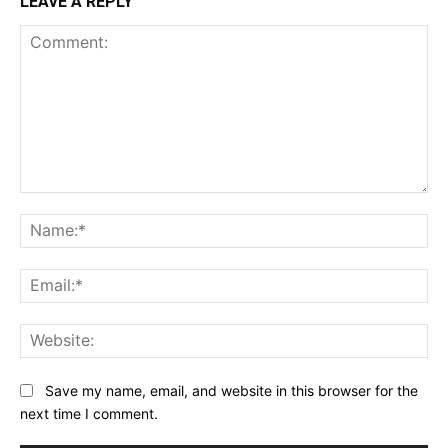
LEAVE A REPLY
Comment:
Na
Ema
Web
Save my name, email, and website in this browser for the
next time I comment.