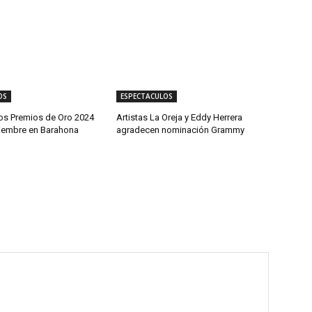
OS
ESPECTACULOS
los Premios de Oro 2024
Artistas La Oreja y Eddy Herrera
viembre en Barahona
agradecen nominación Grammy