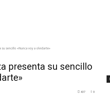
 su sencillo «Nunca voy a olvidarte»
a presenta su sencillo
darte»
437
0