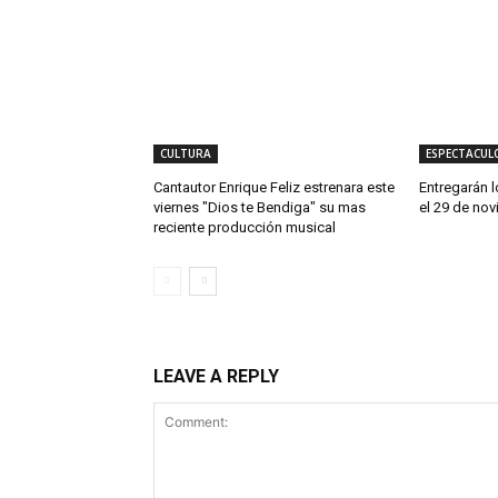
CULTURA
ESPECTACUL
Cantautor Enrique Feliz estrenara este
Entregarán 
viernes "Dios te Bendiga" su mas
el 29 de no
reciente producción musical
LEAVE A REPLY