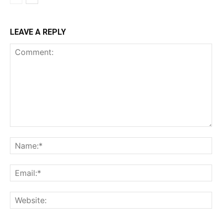
LEAVE A REPLY
Comment:
Na
Ema
Web