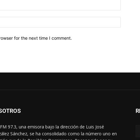
Email:*
Website:
rowser for the next time I comment.
SOTROS
R
FM 97.3, una emisora bajo la dirección de Luis José
ález Sánchez, se ha consolidado como la número uno en