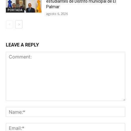
estudiantes de Distrito municipal de El
Palmar
PORTADA
agosto 6, 2026
LEAVE A REPLY
Comment:
Na
Ema