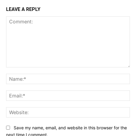
LEAVE A REPLY
Comment:
Na
Ema
Web
Save my name, email, and website in this browser for the
next time I comment.