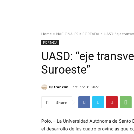
Home
NACIONALES
PORTADA
UASD: “eje transv
PORTADA
UASD: “eje transve
Suroeste”
By
franklin
octubre 31, 2022
Share
Polo.
– La Universidad Autónoma de Santo Do
el desarrollo de las cuatro provincias que 