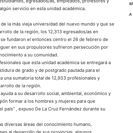
 estudiantes, egresados/as, empleados, profesores y
Ma
algún servicio en esta unidad académica.
A
 de la más vieja universidad del nuevo mundo y que se
rrollo de la región, los 12,313 egresados/as en
se fundaron el entonces centro el 26 de febrero de
aguer en sus propulsores sufrieron persecución por
conocimiento a su comunidad.
esionales que esta unidad académica se entregará a
vestidura de grado y de postgrado pautada para el
a una sumatoria total de 12,933 profesionales y
rrollo de la región.
 ayuda a su desarrollo social, ambiental, económico y
egión formar a los hombres y mujeres para que
del país” , expuso De La Cruz Fernández durante su
las diversas áreas del conocimiento humano,
es al desarrollo de sus provincias, algunos