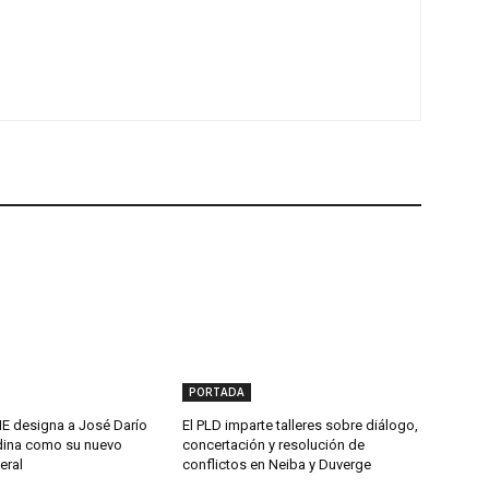
PORTADA
 designa a José Darío
El PLD imparte talleres sobre diálogo,
ina como su nuevo
concertación y resolución de
eral
conflictos en Neiba y Duverge