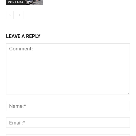
PORTADA
LEAVE A REPLY
Comment:
Na
Ema