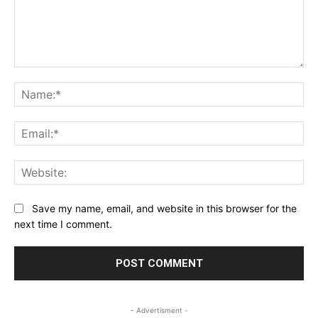
Comment:
Na
Ema
Web
Save my name, email, and website in this browser for the
next time I comment.
- Advertisment -