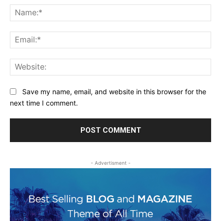
Na
Ema
Web
Save my name, email, and website in this browser for the
next time I comment.
- Advertisment -