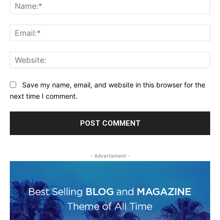
Na
Ema
Web
Save my name, email, and website in this browser for the
next time I comment.
- Advertisment -