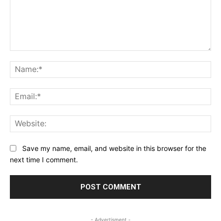
Comment:
Na
Ema
Web
Save my name, email, and website in this browser for the
next time I comment.
- Advertisment -