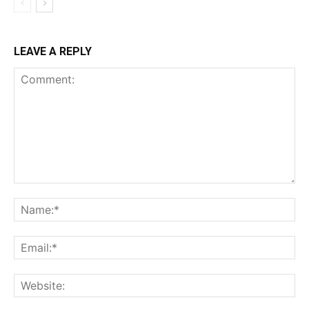
LEAVE A REPLY
Comment:
Na
Ema
Web