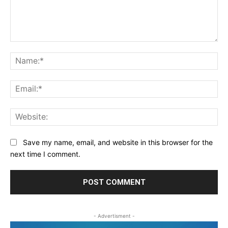
Comment:
Na
Ema
Web
Save my name, email, and website in this browser for the
next time I comment.
- Advertisment -