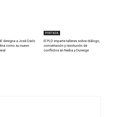
PORTADA
 designa a José Darío
El PLD imparte talleres sobre diálogo,
ina como su nuevo
concertación y resolución de
eral
conflictos en Neiba y Duverge