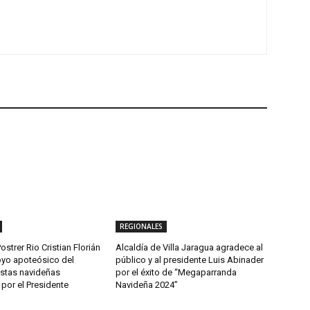
REGIONALES
ostrer Rio Cristian Florián
Alcaldía de Villa Jaragua agradece al
yo apoteósico del
público y al presidente Luis Abinader
estas navideñas
por el éxito de “Megaparranda
por el Presidente
Navideña 2024”