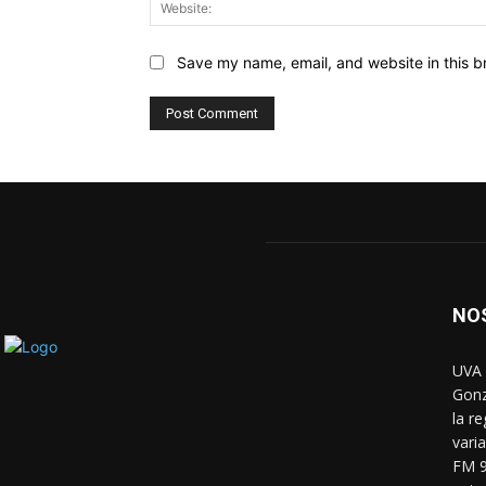
Save my name, email, and website in this b
NO
UVA 
Gonz
la r
vari
FM 9