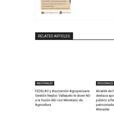
RELATED ARTICLES
NACIONALES
REGIONALES
FEDELAC y Asociación Agropecuaria
Alcalde de P
Gestión Neyba- Vallejuelo le dicen NO
destaca apo
a la fusión IAD con Ministerio de
público a fi
Agricultura
patrocinada 
Abinader