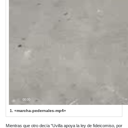
00:00
1.
«marcha-pedernales-mp4»
Mientras que otro decía “Uvilla apoya la ley de fideicomiso, por