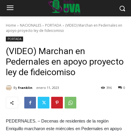
Home
NACIONALES
PORTADA
(VIDEO) Marchan en Pedernales en
apoyo proyecto ley de fideicomiso
PORTADA
(VIDEO) Marchan en
Pedernales en apoyo proyecto
ley de fideicomiso
By
franklin
enero 11, 2023
396
0
PEDERNALES. – Decenas de residentes de la región
Enriquillo marcharon este miércoles en Pedernales en apoyo