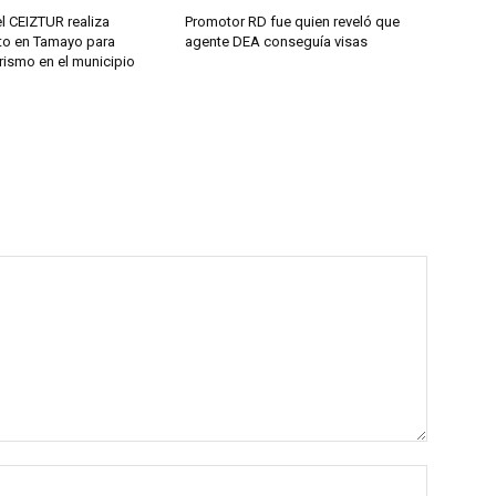
l CEIZTUR realiza
Promotor RD fue quien reveló que
to en Tamayo para
agente DEA conseguía visas
urismo en el municipio
Name:*