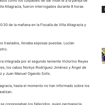
ados como los culpables de dar muerte a la pareja de
lla Altagracia, fueron interrogados durante 8 horas
:30 de la mañana en la Fiscalía de Villa Altagracia y
s traslados, llevaba esposas puestas. Lucían
stro.
 era integrada por el segundo teniente Victorino Reyes
es, los cabos Norkys Rodríguez Jiménez y Ángel de
ez y Juan Manuel Ogando Solís.
 Altagracia, hasta el momento no han informado sobre los
ealizan.
ue se congregaban los fallecidos, quien permanecía