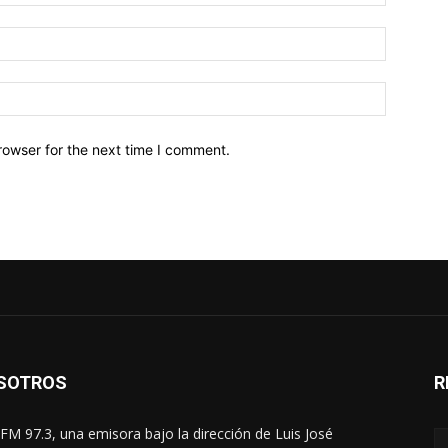
Email:*
Website:
rowser for the next time I comment.
SOTROS
R
FM 97.3, una emisora bajo la dirección de Luis José