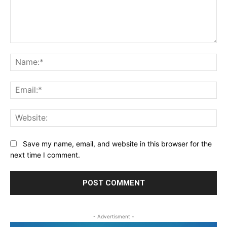
Comment:
Na
Ema
Web
Save my name, email, and website in this browser for the
next time I comment.
- Advertisment -