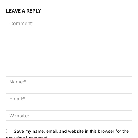
LEAVE A REPLY
Comment:
Na
Ema
Web
Save my name, email, and website in this browser for the
next time I comment.