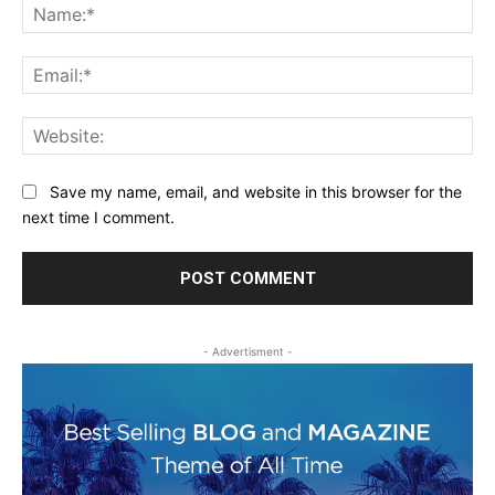
Na
Ema
Web
Save my name, email, and website in this browser for the
next time I comment.
- Advertisment -