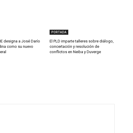
PORTADA
 designa a José Darío
El PLD imparte talleres sobre diálogo,
ina como su nuevo
concertación y resolución de
eral
conflictos en Neiba y Duverge