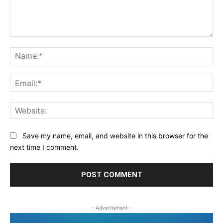
Comment:
Na
Ema
Web
Save my name, email, and website in this browser for the
next time I comment.
- Advertisment -