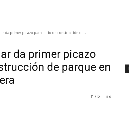
mar da primer picazo para inicio de construcción de...
mar da primer picazo
nstrucción de parque en
era
342
0