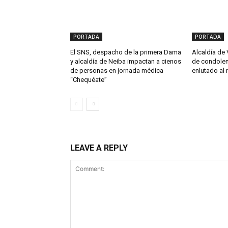
PORTADA
PORTADA
El SNS, despacho de la primera Dama
Alcaldía de 
y alcaldía de Neiba impactan a cienos
de condolen
de personas en jornada médica
enlutado al 
“Chequéate”
LEAVE A REPLY