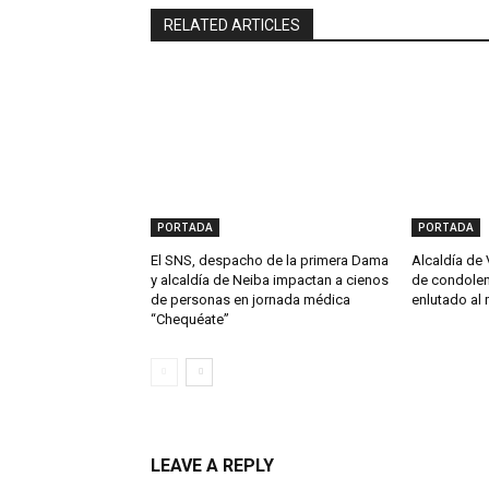
RELATED ARTICLES
PORTADA
PORTADA
El SNS, despacho de la primera Dama
Alcaldía de 
y alcaldía de Neiba impactan a cienos
de condolen
de personas en jornada médica
enlutado al 
“Chequéate”
LEAVE A REPLY