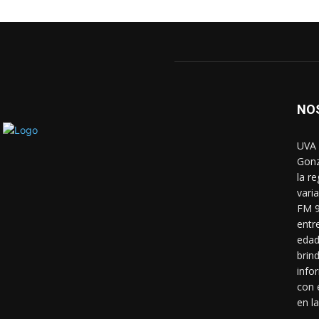
NO
UVA 
Gonz
la r
vari
FM 9
entr
edad
brin
info
con 
en la