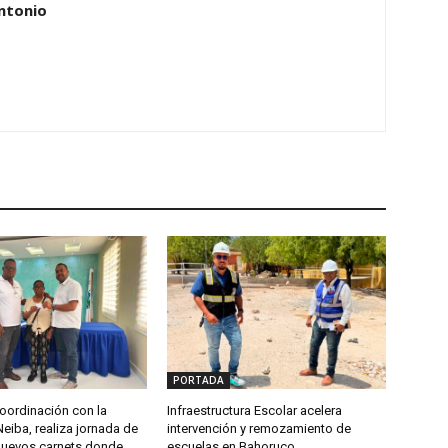
ntonio
PORTADA
oordinación con la
Infraestructura Escolar acelera
Neiba, realiza jornada de
intervención y remozamiento de
nuevos carnets donde
escuelas en Bahoruco