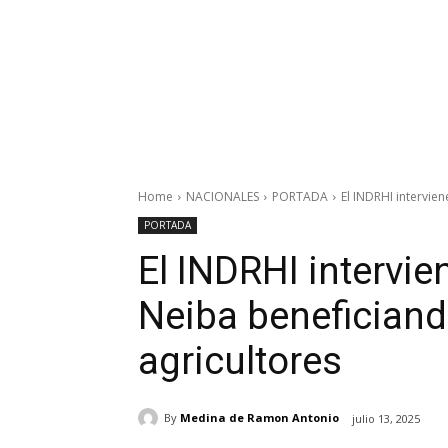
Home
NACIONALES
PORTADA
El INDRHI intervien
PORTADA
El INDRHI intervie
Neiba beneficiand
agricultores
By
Medina de Ramon Antonio
julio 13, 2025