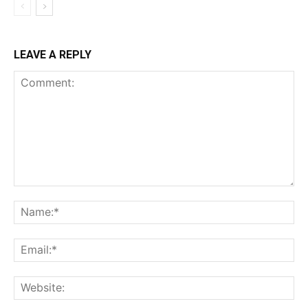
LEAVE A REPLY
Comment:
Na
Ema
Web