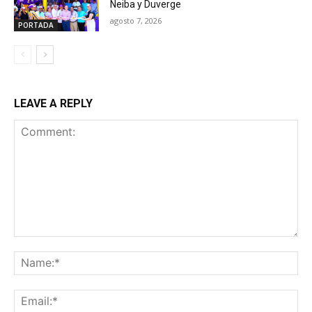
Neiba y Duverge
agosto 7, 2026
PORTADA
LEAVE A REPLY
Comment:
Na
Ema