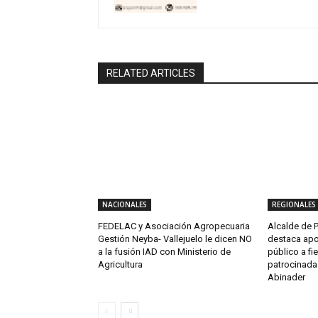
RELATED ARTICLES
NACIONALES
REGIONALES
FEDELAC y Asociación Agropecuaria
Alcalde de P
Gestión Neyba- Vallejuelo le dicen NO
destaca apo
a la fusión IAD con Ministerio de
público a fi
Agricultura
patrocinada 
Abinader