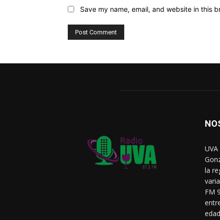
Save my name, email, and website in this b
NO
UVA 
Gonz
la r
vari
FM 9
entr
edad