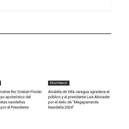
REGIONALES
ostrer Rio Cristian Florián
Alcaldía de Villa Jaragua agradece al
yo apoteósico del
público y al presidente Luis Abinader
estas navideñas
por el éxito de “Megaparranda
por el Presidente
Navideña 2024”