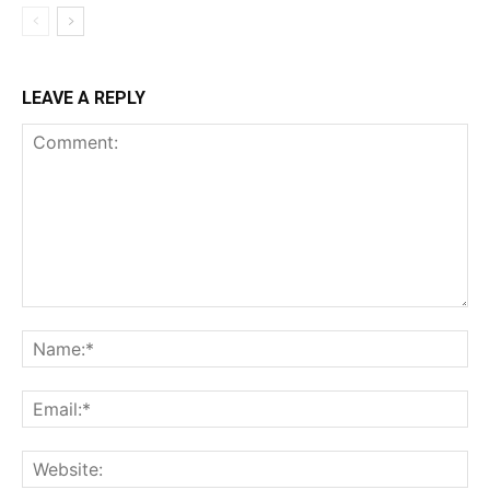
LEAVE A REPLY
Comment:
Na
Ema
Web