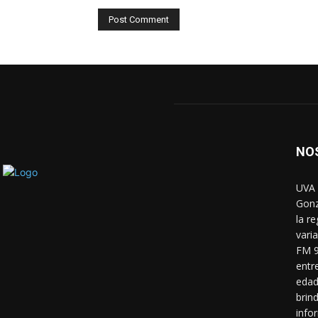
NO
UVA 
Gonz
la r
vari
FM 9
entr
edad
brin
info