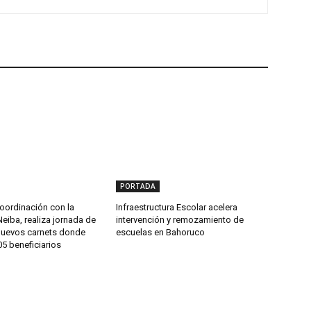
PORTADA
oordinación con la
Infraestructura Escolar acelera
Neiba, realiza jornada de
intervención y remozamiento de
nuevos carnets donde
escuelas en Bahoruco
5 beneficiarios