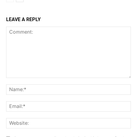
LEAVE A REPLY
Comment:
Na
Ema
Web