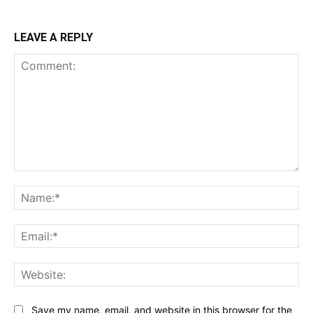
LEAVE A REPLY
Comment:
Na
Ema
Web
Save my name, email, and website in this browser for the