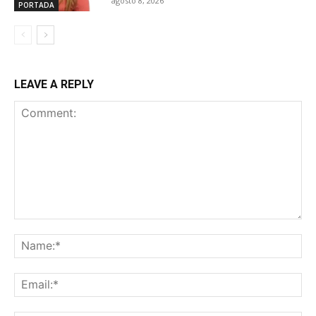
agosto 8, 2026
PORTADA
LEAVE A REPLY
Comment:
Na
Ema