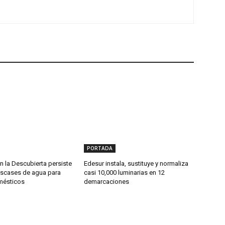
PORTADA
 la Descubierta persiste
Edesur instala, sustituye y normaliza
scases de agua para
casi 10,000 luminarias en 12
mésticos
demarcaciones