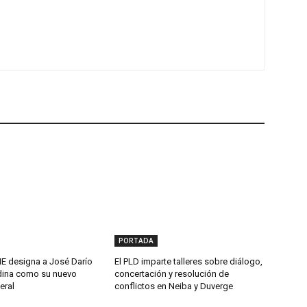
PORTADA
 designa a José Darío
El PLD imparte talleres sobre diálogo,
ina como su nuevo
concertación y resolución de
eral
conflictos en Neiba y Duverge