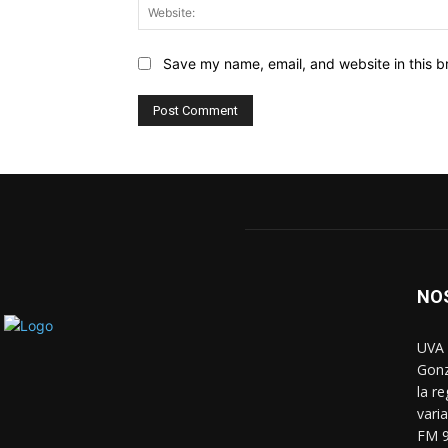
Save my name, email, and website in this b
NO
UVA 
Gonz
la r
vari
FM 9