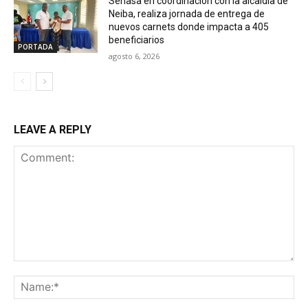
Senasa en coordinación con la alcaldía de
Neiba, realiza jornada de entrega de
nuevos carnets donde impacta a 405
beneficiarios
PORTADA
agosto 6, 2026
LEAVE A REPLY
Comment:
Na