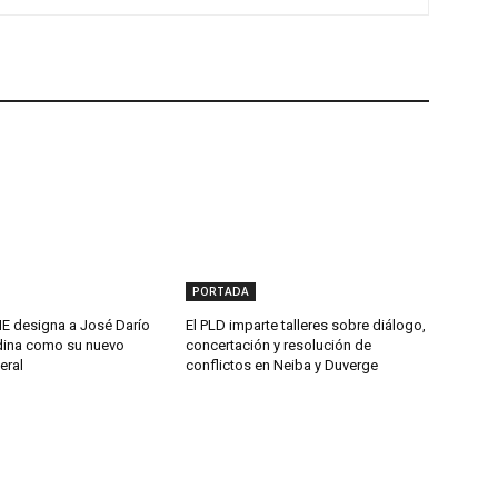
PORTADA
 designa a José Darío
El PLD imparte talleres sobre diálogo,
ina como su nuevo
concertación y resolución de
eral
conflictos en Neiba y Duverge