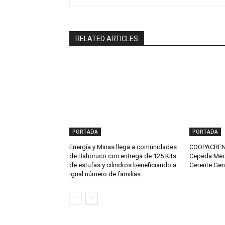
RELATED ARTICLES
PORTADA
PORTADA
Energía y Minas llega a comunidades
COOPACRENE
de Bahoruco con entrega de 125 Kits
Cepeda Med
de estufas y cilindros beneficiando a
Gerente Gen
igual número de familias