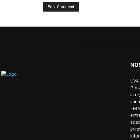
NO
UVA 
Gonz
la r
vari
FM 9
entr
edad
brin
info