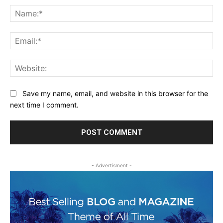
Na
Ema
Web
Save my name, email, and website in this browser for the
next time I comment.
- Advertisment -