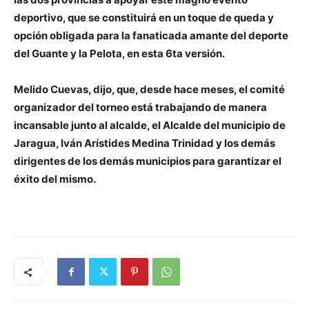
deportivo, que se constituirá en un toque de queda y
opción obligada para la fanaticada amante del deporte
del Guante y la Pelota, en esta 6ta versión.
Melido Cuevas, dijo, que, desde hace meses, el comité
organizador del torneo está trabajando de manera
incansable junto al alcalde, el Alcalde del municipio de
Jaragua, Iván Arístides Medina Trinidad y los demás
dirigentes de los demás municipios para garantizar el
éxito del mismo.