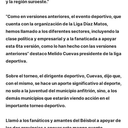
y la región suroeste.”
“Como en versiones anteriores, el evento deportivo, que
cuenta con la organización de la Liga Díaz Matos,
hemos llamado a los diferentes sectores, incluyendo la
clase política y empresarial y a la fanaticada a apoyar
esta 6ta versión, como lo han hecho con las versiones
anteriores” destaco Melido Cuevas presidente de la liga
deportiva.
Sobre el torneo, el dirigente deportivo, Cuevas, dijo que,
con el mismo, se hace un aporte significativo al deporte,
no solo a la juventud del municipio anfitrión, sino, a los
demás municipios que estarán viendo acción en el
importante torneo deportivo.
Llamó a los fanáticos y amantes del Béisbol a apoyar de
las dos provincias a apoyar este magno evento