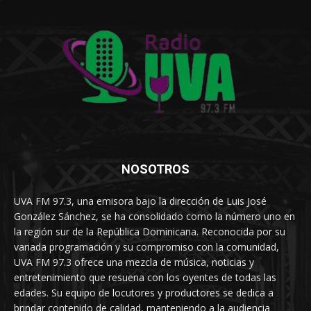
NOSOTROS
UVA FM 97.3, una emisora bajo la dirección de Luis José
González Sánchez, se ha consolidado como la número uno en
la región sur de la República Dominicana. Reconocida por su
variada programación y su compromiso con la comunidad,
UVA FM 97.3 ofrece una mezcla de música, noticias y
entretenimiento que resuena con los oyentes de todas las
edades. Su equipo de locutores y productores se dedica a
brindar contenido de calidad, manteniendo a la audiencia