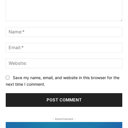
Comment:
Na
Ema
Web
Save my name, email, and website in this browser for the
next time I comment.
- Advertisment -